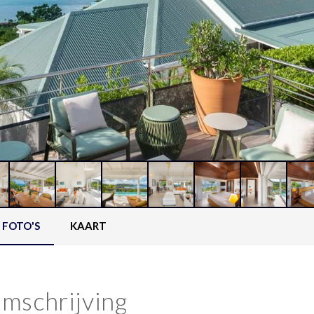
FOTO'S
KAART
mschrijving