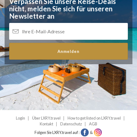
Verpassen Sie unsere Reise-Deals
nicht,
melden Sie sich für unseren
Newsletter an
Anmelden
Login
Über LXRY.travel
How to get listed on LXRY.travel
Kontakt
Datenschutz
AGB
Folgen Sie LXRY.travel auf :
&