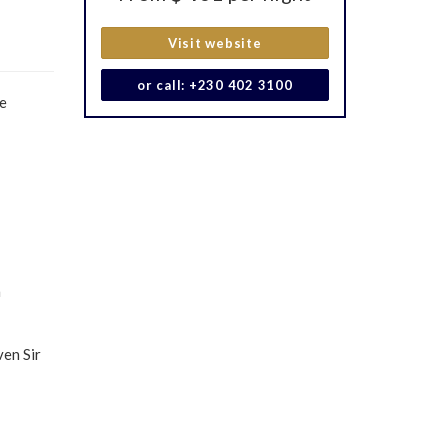
Visit website
or call: +230 402 3100
de
n
ven Sir