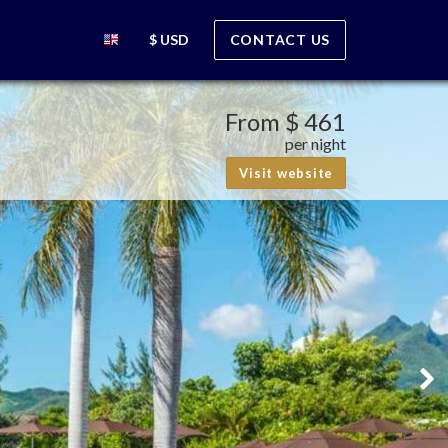
$ USD
CONTACT US
From
$ 461
per night
Visit website