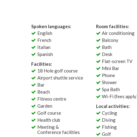
Spoken languages:
Room facilities:
English
Air conditioning
French
Balcony
Italian
Bath
Spanish
Desk
Flat-screen TV
Facilities:
Mini Bar
18 Hole golf course
Phone
Airport shuttle service
Shower
Bar
Spa Bath
Beach
Wi-Fi (fees apply
Fitness centre
Garden
Local activities:
Golf course
Cycling
Health club
Diving
Meeting &
Fishing
Conference facilities
Golf