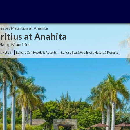
esort Mauritius at Anahita
itius at Anahita
lacq, Mauritius
s Hotels
Luxury Golf Hotels & Resorts
Luxury Spa & Wellness Hotels & Resorts