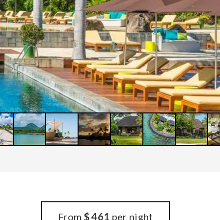
From
$ 461
per night