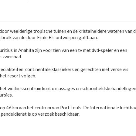
or weelderige tropische tuinen en de kristalheldere wateren van 
ebruik van de door Ernie Els ontworpen golfbaan.
auritius in Anahita zijn voorzien van een tv met dvd-speler en een
en zwembad.
ecialiteiten, continentale klassiekers en gerechten met verse vis
het resort volgen.
j het wellnesscentrum kunt u massages en schoonheidsbehandelinge
ursies.
n op 46 km van het centrum van Port Louis. De internationale luchtha
endeldienst is op verzoek beschikbaar.