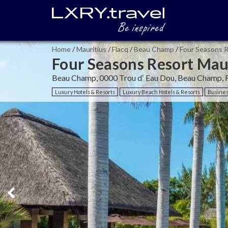
Home
/
Mauritius
/
Flacq
/
Beau Champ
/
Four Seasons R
Four Seasons Resort Maur
Beau Champ, 0000 Trou dʼ Eau Dou, Beau Champ, F
Luxury Hotels & Resorts
Luxury Beach Hotels & Resorts
Busines