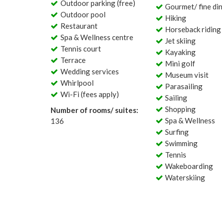
Outdoor parking (free)
Gourmet/ fine di
Outdoor pool
Hiking
Restaurant
Horseback riding
Spa & Wellness centre
Jet skiing
Tennis court
Kayaking
Terrace
Mini golf
Wedding services
Museum visit
Whirlpool
Parasailing
Wi-Fi (fees apply)
Sailing
Shopping
Number of rooms/ suites:
Spa & Wellness
136
Surfing
Swimming
Tennis
Wakeboarding
Waterskiing