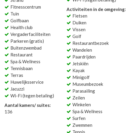
Strand
Fitnesscentrum
Activiteiten in de omgeving:
Tuin
Fietsen
Golfbaan
Duiken
Health club
Vissen
Vergaderfaciliteiten
Golf
Parkeren (gratis)
Restaurantbezoek
Buitenzwembad
Wandelen
Restaurant
Paardrijden
Spa & Wellness
Jetskiën
Tennisbaan
Kayak
Terras
Minigolf
Huwelijksservice
Museumbezoek
Jacuzzi
Parasailing
Wi-Fi (tegen betaling)
Zeilen
Winkelen
Aantal kamers/ suites:
Spa & Wellness
136
Surfen
Zwemmen
Tennis