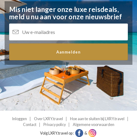
Mis niet langer onze luxe reisdeals,
meld u nu aan voor onze nieuwsbrief
Aanmelden
Inloggen
Over LXRY.travel
Hoe aan te sluiten bij LXRY.travel
Contact
Privacy policy
Algemene voorwaarden
Volg LXRY.travel op :
&