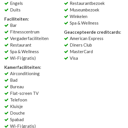
Engels
Restaurantbezoek
Duits
Museumbezoek
Winkelen
Faciliteiten:
Spa & Wellness
Bar
Fitnesscentrum
Geaccepteerde creditcards:
Vergaderfaciliteiten
American Express
Restaurant
Diners Club
Spa & Wellness
MasterCard
Wi-Fi (gratis)
Visa
Kamerfaciliteiten:
Airconditioning
Bad
Bureau
Flat-screen TV
Telefoon
Kluisje
Douche
Spabad
Wi-Fi (gratis)