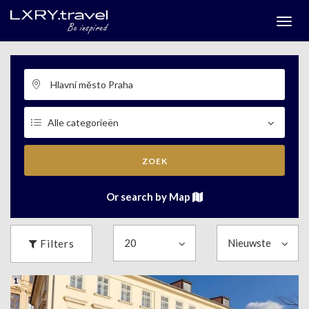
Togg
menu
ZOEK
Or search by Map
Filters
1