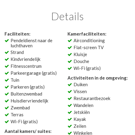
Details
Faciliteiten:
Kamerfaciliteiten:
Pendeldienst naar de
Airconditioning
luchthaven
Flat-screen TV
Strand
Kluisje
Kindvriendelijk
Douche
Fitnesscentrum
Wi-Fi (gratis)
Parkeergarage (gratis)
Activiteiten in de omgeving:
Tuin
Duiken
Parkeren (gratis)
Vissen
Buitenzwembad
Restaurantbezoek
Huisdiervriendelijk
Wandelen
Zwembad
Jetskiën
Terras
Kayak
Wi-Fi (gratis)
Zeilen
Aantal kamers/ suites:
Winkelen