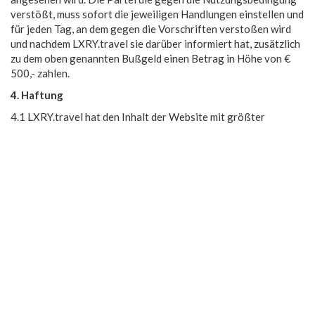
verstößt, muss sofort die jeweiligen Handlungen einstellen und
für jeden Tag, an dem gegen die Vorschriften verstoßen wird
und nachdem LXRY.travel sie darüber informiert hat, zusätzlich
zu dem oben genannten Bußgeld einen Betrag in Höhe von €
500,- zahlen.
4. Haftung
4.1 LXRY.travel hat den Inhalt der Website mit größter
Sorgfalt zusammengestellt, kann jedoch nicht die
Informationen die auf LXRY.travel wiedergegeben werden,
garantieren. Alle hier bereitgestellten Daten sind unverbindlich
und freibleibend.
4.2 Die auf LXRY.travel veröffentlichten Unterkünfte, geben
ausschließlich die persönlich zusammengestellten
Informationen des diesbezüglichen Bed & Breakfast Betreibers
und Bewertungen von Besuchern dieser Site wieder.
LXRY.travel übernimmt keinerlei Haftung und Gewähr für die
Richtigkeit und Vollständigkeit dieser Angaben.
4.3 Der Besucher ist selbst für die Anwendung und Nutzung der
Angaben verantwortlich und muss diese selbst auf Richtigkeit