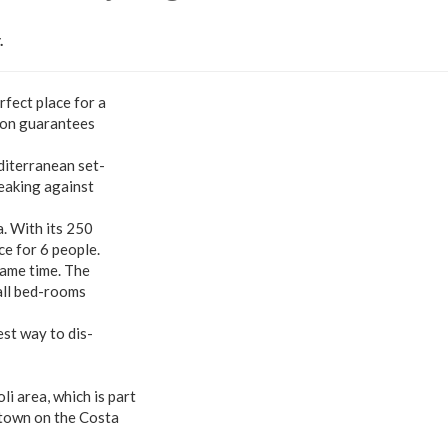
.
rfect place for a
tion guarantees
diterranean set-
eaking against
a. With its 250
ce for 6 people.
 same time. The
all bed-rooms
est way to dis-
li area, which is part
c town on the Costa