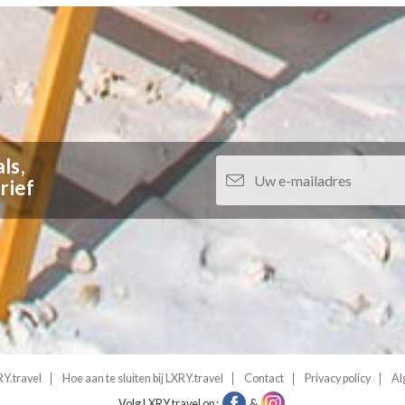
ls,
rief
Y.travel
Hoe aan te sluiten bij LXRY.travel
Contact
Privacy policy
Al
Volg LXRY.travel op :
&