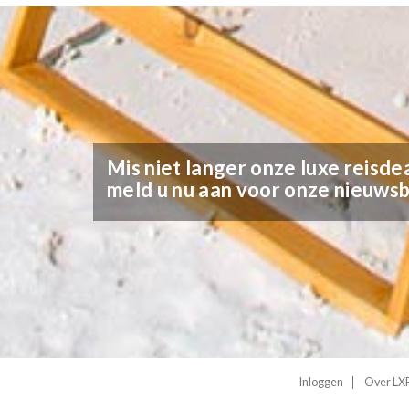
Mis niet langer onze luxe reisdea
meld u nu aan voor onze nieuwsb
Inloggen
Over LXR