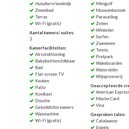
Huisdiervriendelijk
Minigolf
Zwembad
Museumbezoek
Terras
Parasailing
Wi-Fi (gratis)
Zeilen
Winkelen
Aantal kamers/ suites:
Surfen
3
Zwemmen
Kamerfaciliteiten:
Tennis
Airconditioning
Pretpark
Babybed beschikbaar
Wakeboarden
Bad
Waterskiën
Flat-screen TV
Wijnproeverij
Keuken
Geaccepteerde cre
Patio
American Expres
Koelkast
MasterCard
Douche
Visa
Geluiddichte kamers
Wasmachine
Gesproken talen:
Wi-Fi (gratis)
Catalaanse
Engels