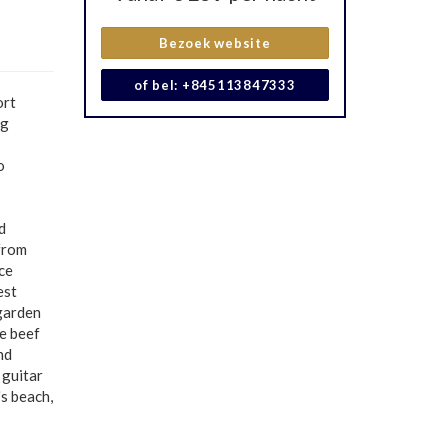
Bezoek website
of bel: +845113847333
ort
ng
o
d
 from
ce
est
 garden
be beef
nd
 guitar
's beach,