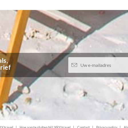
ls,
rief
Y.travel
Hoe aan te sluiten bij LXRY.travel
Contact
Privacy policy
Al