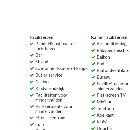
Faciliteiten:
Kamerfaciliteiten:
Pendeldienst naar de
Airconditioning
luchthaven
Babybed beschik
Bar
Balkon
Strand
Bad
Schoonheidssalon of kapper
Plafondventilato
Butler service
Bureau
Casino
Faciliteiten voor
Kindvriendelijk
mindervaliden
Faciliteiten voor
Flat-screen TV
mindervaliden
Minibar
Parkeerplaats voor
Telefoon
mindervaliden
Koelkast
Fitnesscentrum
Kluisje
Tuin
Douche