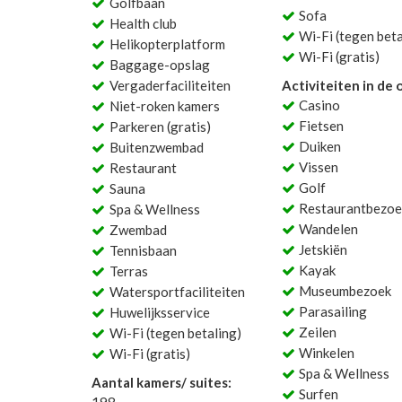
Golfbaan
Sofa
Health club
Wi-Fi (tegen beta
Helikopterplatform
Wi-Fi (gratis)
Baggage-opslag
Vergaderfaciliteiten
Activiteiten in de
Casino
Niet-roken kamers
Fietsen
Parkeren (gratis)
Duiken
Buitenzwembad
Vissen
Restaurant
Golf
Sauna
Restaurantbezoe
Spa & Wellness
Wandelen
Zwembad
Jetskiën
Tennisbaan
Kayak
Terras
Museumbezoek
Watersportfaciliteiten
Parasailing
Huwelijksservice
Zeilen
Wi-Fi (tegen betaling)
Winkelen
Wi-Fi (gratis)
Spa & Wellness
Aantal kamers/ suites:
Surfen