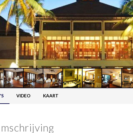
'S
VIDEO
KAART
mschrijving