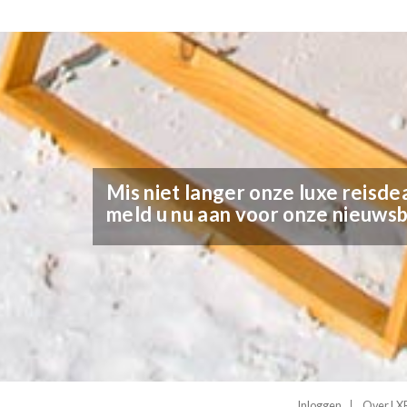
Mis niet langer onze luxe reisdea
meld u nu aan voor onze nieuwsb
Inloggen
Over LXR