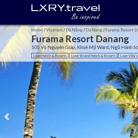
Home
/
Vietnam
/
Đà Nẵng
/
Da Nang
/
Furama Resort 
Furama Resort Danang
105 Võ Nguyên Giáp, Khuê Mỹ Ward, Ngũ Hành Sơn
Luxe Hotels & Resorts
Luxe Strand Hotels & Resorts
Luxe Villa's