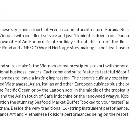
.
amese style and a touch of French colonial architecture, Furama Res
 Vietnam with excellent service and just 15 minutes drive from Dana
own of Hoi An. For an ultimate holiday retreat, this top-of-the-line
e Road and UNESCO World Heritage sites, making it the ideal base t
nd suites make it the Vietnam’s most prestigious resort with honore
tional business leaders. Each room and suite features tasteful décor
antees to leave a lasting impression. The resort’s culinary experien
red Vietnamese, Asian, Italian and other European cuisines plus the b
e Pacific Ocean or by the Lagoon pool in the middle of the tropical
i’s and the Asian touch of Café Indochine or the renowned Wagyu, Ko
ntion the stunning Seafood Market Buffet “cooked to your tastes” a
tnam. Beside the very traditional 16-string instrument performance,
 Dance Art and Vietnamese Folklore performances being on the resort