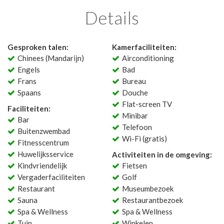
Details
Gesproken talen:
Kamerfaciliteiten:
Chinees (Mandarijn)
Airconditioning
Engels
Bad
Frans
Bureau
Spaans
Douche
Flat-screen TV
Faciliteiten:
Minibar
Bar
Telefoon
Buitenzwembad
Wi-Fi (gratis)
Fitnesscentrum
Huwelijksservice
Activiteiten in de omgeving:
Kindvriendelijk
Fietsen
Vergaderfaciliteiten
Golf
Restaurant
Museumbezoek
Sauna
Restaurantbezoek
Spa & Wellness
Spa & Wellness
Tuin
Winkelen