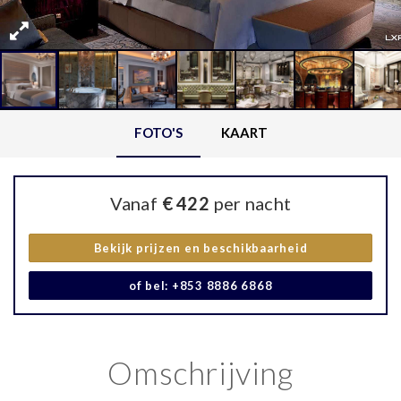
FOTO'S
KAART
Vanaf
€ 422
per nacht
Bekijk prijzen en beschikbaarheid
of bel: +853 8886 6868
Omschrijving