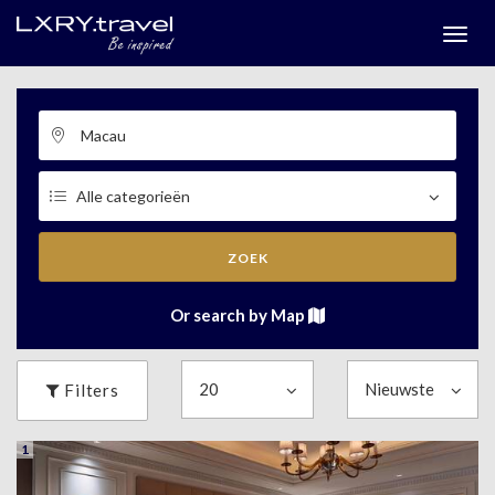
Togg
menu
ZOEK
Or search by Map
Filters
1