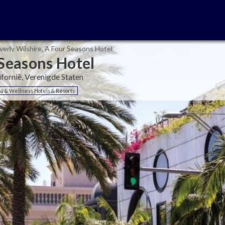
verly Wilshire, A Four Seasons Hotel
 Seasons Hotel
ifornië, Verenigde Staten
a & Wellness Hotels & Resorts