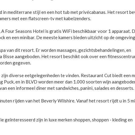
d in mediterrane stijl en een hot tub met privécabanas. Het resort be
amers met een flatscreen-tv met kabelzenders.
s, A Four Seasons Hotel is gratis WiFi beschikbaar voor 1 apparaat. 
ock en een minibar. De meeste kamers bieden uitzicht op de omgeving
 spa van dit resort. Er worden massages, gezichtsbehandelingen, en
 Bisse aangeboden. Het resort beschikt ook over een fitnesscentr
worden gegeven.
ls zijn diverse eetgelegenheden te vinden. Restaurant Cut biedt een 
g Puck, en in BLVD worden meer dan 1.000 soorten wijn aangeboden
an een informeel diner met sandwiches, panini, salades en desserts.
ten rijden van het Beverly Wilshire. Vanaf het resort rijdt u in 5 m
die geïnteresseerd zijn in luxe merken shoppen, shoppen - kleding en