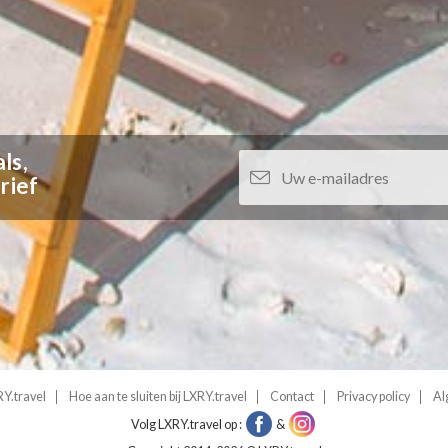
ls,
rief
Y.travel
Hoe aan te sluiten bij LXRY.travel
Contact
Privacy policy
Al
Volg LXRY.travel op :
&