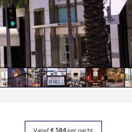
Vanaf
€ 584
per nacht