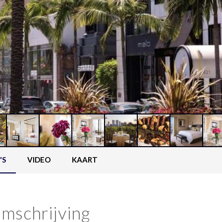
'S
VIDEO
KAART
mschrijving