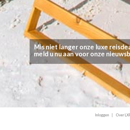
Mis niet langer onze luxe reisdea
meld u nu aan voor onze nieuwsb
Inloggen
Over LXR