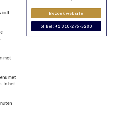
vindt
Bezoek website
of bel: +1 310-275-5200
De
.
um met
menu met
. In het
inuten