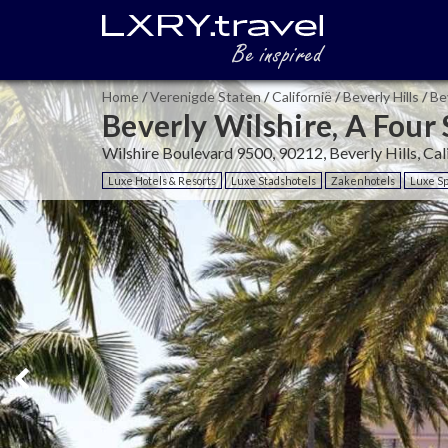
Home
/
Verenigde Staten
/
Californië
/
Beverly Hills
/
Be
Beverly Wilshire, A Four
Wilshire Boulevard 9500, 90212, Beverly Hills, Cal
Luxe Hotels & Resorts
Luxe Stadshotels
Zakenhotels
Luxe Sp