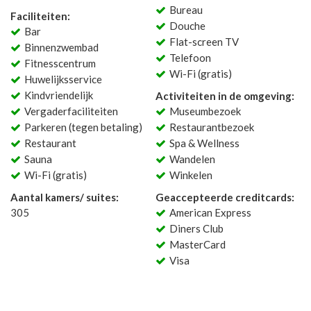
Bureau
Faciliteiten:
Douche
Bar
Flat-screen TV
Binnenzwembad
Telefoon
Fitnesscentrum
Wi-Fi (gratis)
Huwelijksservice
Kindvriendelijk
Activiteiten in de omgeving:
Vergaderfaciliteiten
Museumbezoek
Parkeren (tegen betaling)
Restaurantbezoek
Restaurant
Spa & Wellness
Sauna
Wandelen
Wi-Fi (gratis)
Winkelen
Aantal kamers/ suites:
Geaccepteerde creditcards:
305
American Express
Diners Club
MasterCard
Visa