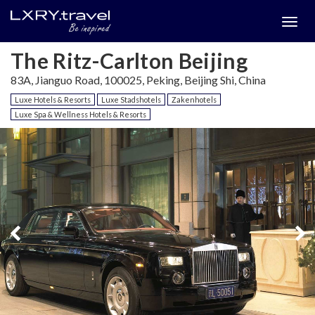
Togg
menu
The Ritz-Carlton Beijing
83A, Jianguo Road, 100025, Peking, Beijing Shi, China
Luxe Hotels & Resorts
Luxe Stadshotels
Zakenhotels
Luxe Spa & Wellness Hotels & Resorts