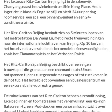
Het luxueuze Ritz-Carlton Beijing ligt in de zakenwijk
Chaoyang, naast het winkelcentrum Shin Kong Place. Het is
ingericht in klassiek Engelse stijl en biedt 24 uur per dag
roomservice, een spa, een binnenzwembad en een 24-
uursfitnessruimte.
Het Ritz-Carlton Beijing bevindt zich op 5 minuten lopen van
het metrostation Da Wang Lu, met directe treinverbindingen
naar de internationale luchthaven van Beijing. Op 10 km van
het hotel vindt u verschillende beroemde bezienswaardigheden,
zoals het Tiananmenplein en het Verboden Paleis.
Het Ritz-Carlton Spa Beijing beschikt over een eigen
trouwkapel, die grenst aan een charmante tuin. U kunt
ontspannen tijdens rustgevende massages of tot rust komen in
de hot tub. Het hotel biedt bovendien een businesscentrum en
een excursiebalie voor extra gemak.
De ruime kamers van het Ritz-Carlton hebben airconditioning,
luxe bedlinnen en topmatrassen met verenvulling, een 42-inch
flatscreen-tv, een iPod-dock en een panoramisch uitzicht over
de stad. Uw bed kan klaargemaakt worden voor de nacht en