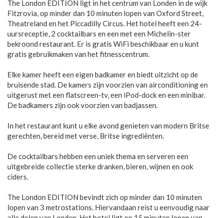
The London EDITION ligt in het centrum van Londen in de wijk
Fitzrovia, op minder dan 10 minuten lopen van Oxford Street,
Theatreland en het Piccadilly Circus. Het hotel heeft een 24-
uursreceptie, 2 cocktailbars en een met een Michelin-ster
bekroond restaurant. Er is gratis WiFi beschikbaar en u kunt
gratis gebruikmaken van het fitnesscentrum.
Elke kamer heeft een eigen badkamer en biedt uitzicht op de
bruisende stad. De kamers zijn voorzien van airconditioning en
uitgerust met een flatscreen-tv, een iPod-dock en een minibar.
De badkamers zijn ook voorzien van badjassen.
In het restaurant kunt u elke avond genieten van modern Britse
gerechten, bereid met verse, Britse ingrediënten.
De cocktailbars hebben een uniek thema en serveren een
uitgebreide collectie sterke dranken, bieren, wijnen en ook
ciders.
The London EDITION bevindt zich op minder dan 10 minuten
lopen van 3 metrostations. Hiervandaan reist u eenvoudig naar
alle delen van Londen. Het hotel ligt op 15 minuten lopen van