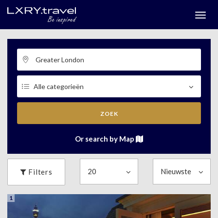
Togg
menu
ZOEK
Or search by Map
Filters
1