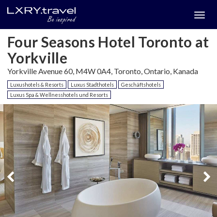
Togg
menu
Four Seasons Hotel Toronto at
Yorkville
Yorkville Avenue 60, M4W 0A4, Toronto, Ontario, Kanada
Luxushotels & Resorts
Luxus Stadthotels
Geschäftshotels
Luxus Spa & Wellnesshotels und Resorts