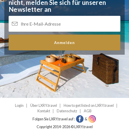
nicht,
melden Sie sich für unseren
Newsletter an
Anmelden
Login
Über LXRY.travel
How to get listed on LXRY.travel
Kontakt
Datenschutz
AGB
Folgen Sie LXRY.travel auf :
&
Copyright 2014-2026 © LXRY.travel