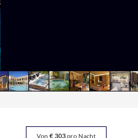
Von
€ 303
pro Nacht