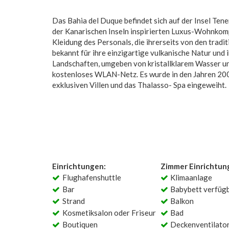
Das Bahia del Duque befindet sich auf der Insel Tene
der Kanarischen Inseln inspirierten Luxus-Wohnkompl
Kleidung des Personals, die ihrerseits von den tradit
bekannt für ihre einzigartige vulkanische Natur un
Landschaften, umgeben von kristallklarem Wasser un
kostenloses WLAN-Netz. Es wurde in den Jahren 2008
exklusiven Villen und das Thalasso- Spa eingeweiht.
Einrichtungen:
Zimmer Einrichtun
Flughafenshuttle
Klimaanlage
Bar
Babybett verfüg
Strand
Balkon
Kosmetiksalon oder Friseur
Bad
Boutiquen
Deckenventilato