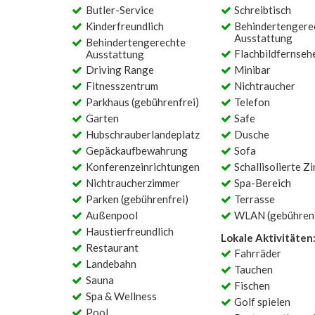
Butler-Service
Schreibtisch
Kinderfreundlich
Behindertengere
Ausstattung
Behindertengerechte
Flachbildfernseh
Ausstattung
Driving Range
Minibar
Fitnesszentrum
Nichtraucher
Parkhaus (gebührenfrei)
Telefon
Garten
Safe
Hubschrauberlandeplatz
Dusche
Gepäckaufbewahrung
Sofa
Konferenzeinrichtungen
Schallisolierte Z
Nichtraucherzimmer
Spa-Bereich
Parken (gebührenfrei)
Terrasse
Außenpool
WLAN (gebührenf
Haustierfreundlich
Lokale Aktivitäten
Restaurant
Fahrräder
Landebahn
Tauchen
Sauna
Fischen
Spa & Wellness
Golf spielen
Pool