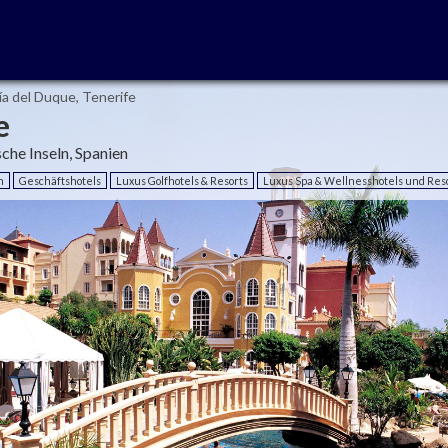
ía del Duque, Tenerife
e
che Inseln, Spanien
n
Geschäftshotels
Luxus Golfhotels & Resorts
Luxus Spa & Wellnesshotels und Res