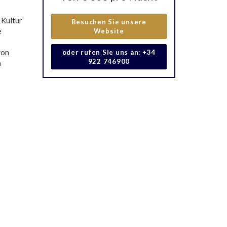
 Kultur
Besuchen Sie unsere
e
Website
von
oder rufen Sie uns an: +34
922 746900
n