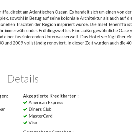
riffa, direkt am Atlantischen Ozean. Es handelt sich um einen von der
ex, sowohl in Bezug auf seine koloniale Architektur als auch auf di
ionellen Trachten der Region inspiriert wurde. Die Insel Teneriffa ist
d ihr immerwährendes Frühlingswetter. Eine außergewöhnliche Oase 
d einer faszinierenden Unterwasserwelt. Das Hotel verfügt über ei
 und 2009 vollständig renoviert. In dieser Zeit wurden auch die 40
Details
gen:
Akzeptierte Kreditkarten :
American Express
bar
Diners Club
MasterCard
Visa
r