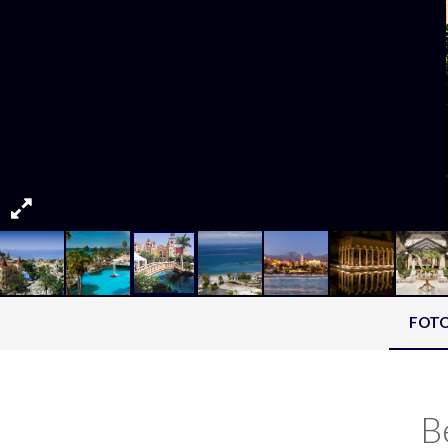
FOT
B