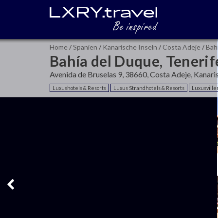
Home
/
Spanien
/
Kanarische Inseln
/
Costa Adeje
/
Bah
Bahía del Duque, Tenerif
Avenida de Bruselas 9, 38660, Costa Adeje, Kanaris
Luxushotels & Resorts
Luxus Strandhotels & Resorts
Luxusville