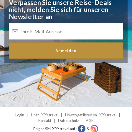
Verpassen Sie unsere Reise-Deals
nicht,
melden Sie sich für unseren
Newsletter an
Anmelden
Login
Über LXRY.travel
How to get listed on LXRY.travel
Kontakt
Datenschutz
AGB
Folgen Sie LXRY.travel auf :
&