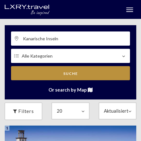
Togg
menu
SUCHE
Or search by Map
Filters
1