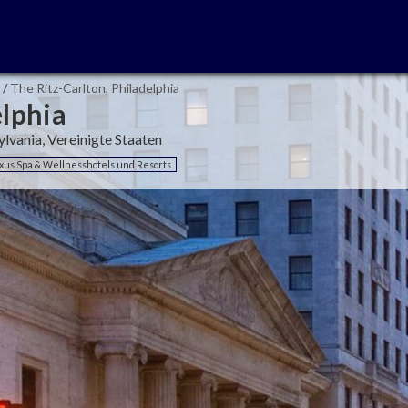
/
The Ritz-Carlton, Philadelphia
elphia
lvania, Vereinigte Staaten
xus Spa & Wellnesshotels und Resorts