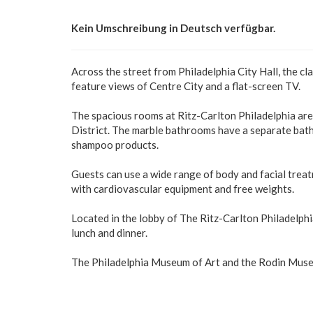
Kein Umschreibung in Deutsch verfügbar.
Across the street from Philadelphia City Hall, the cl
feature views of Centre City and a flat-screen TV.
The spacious rooms at Ritz-Carlton Philadelphia ar
District. The marble bathrooms have a separate bat
shampoo products.
Guests can use a wide range of body and facial trea
with cardiovascular equipment and free weights.
Located in the lobby of The Ritz-Carlton Philadelphi
lunch and dinner.
The Philadelphia Museum of Art and the Rodin Museum