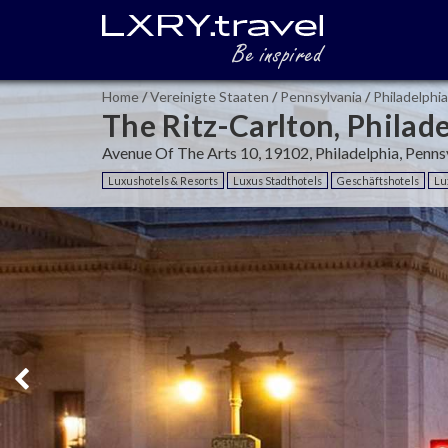
Home
/
Vereinigte Staaten
/
Pennsylvania
/
Philadelphia
The Ritz-Carlton, Philad
Avenue Of The Arts 10, 19102, Philadelphia, Pennsy
Luxushotels & Resorts
Luxus Stadthotels
Geschäftshotels
Lu