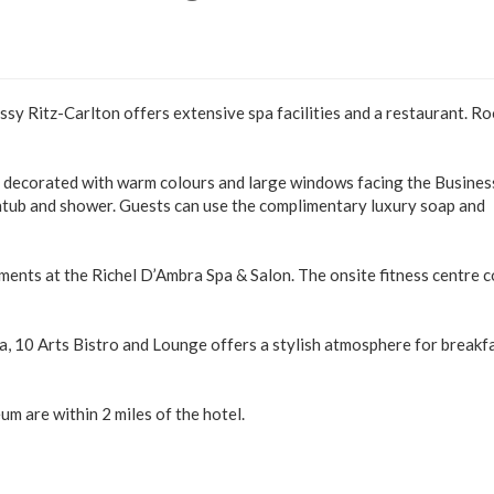
assy Ritz-Carlton offers extensive spa facilities and a restaurant. R
e decorated with warm colours and large windows facing the Busines
htub and shower. Guests can use the complimentary luxury soap and
tments at the Richel D’Ambra Spa & Salon. The onsite fitness centre 
a, 10 Arts Bistro and Lounge offers a stylish atmosphere for breakfa
 are within 2 miles of the hotel.