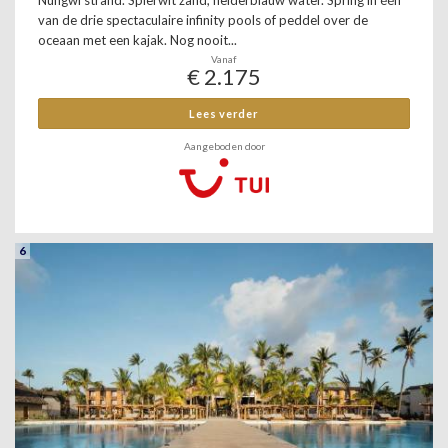
Nungwi strand. Spierwit zand, helderblauw water. Spring in één
van de drie spectaculaire infinity pools of peddel over de
oceaan met een kajak. Nog nooit...
Vanaf
€ 2.175
Lees verder
Aangeboden door
6