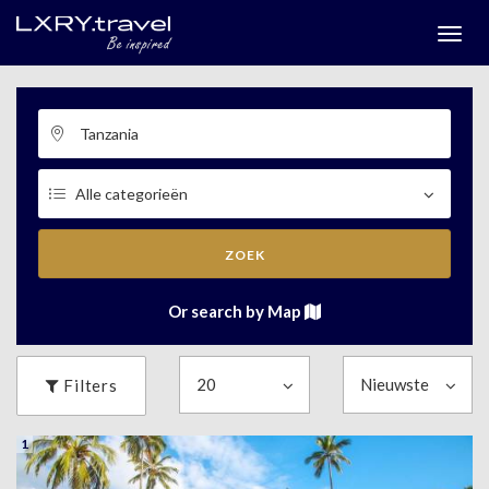
Togg
menu
ZOEK
Or search by Map
Filters
1