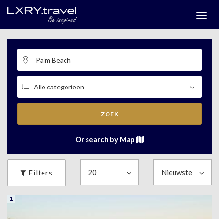
Togg
menu
ZOEK
Or search by Map
Filters
1