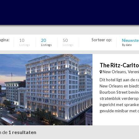
agina:
Sorteer op:
10
20
50
Nieuwste
Listings
Listings
Listings
By date
The Ritz-Carlt
New Orleans, Veren
Dit hotel ligt aan de 
New Orleans en biedt 
Bourbon Street bevind
stratenblok verderop.
ingericht met sprank
gevulde minibar met dr
n de
1 resultaten