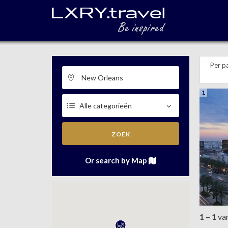
Per p
1
ZOEK
Or search by Map
1 – 1
va