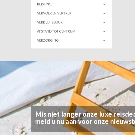
REISTYPE
VERVOER EN VERTREK
VERBLIJFSDUUR
AFSTAND TOT CENTRUM
VERZORGING
Mis niet langer onze luxe reisdea
meld u nu aan voor onze nieuwsb