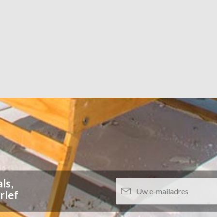
ls,
rief