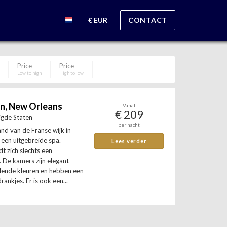
€ EUR
CONTACT
Price
Price
Low to high
High to low
on, New Orleans
Vanaf
€ 209
igde Staten
per nacht
rand van de Franse wijk in
een uitgebreide spa.
Lees verder
t zich slechts een
 De kamers zijn elegant
elende kleuren en hebben een
ankjes. Er is ook een...