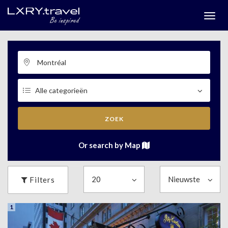
Togg
menu
ZOEK
Or search by Map
Filters
1