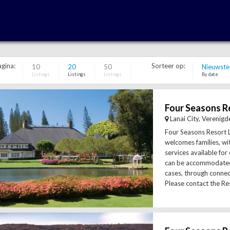
agina:
Sorteer op:
10
20
50
Nieuwste
Listings
Listings
Listings
By date
Lanai City, Verenigd
Four Seasons Resort L
welcomes families, wi
services available for
can be accommodated 
cases, through conne
Please contact the Res