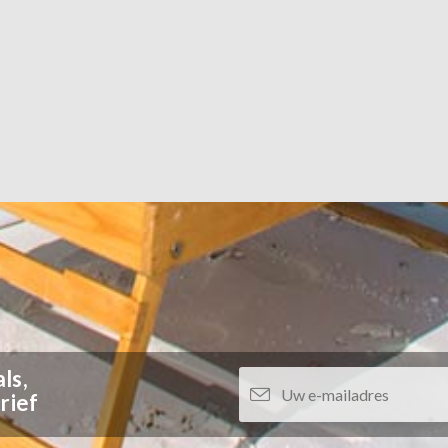
ls,
rief