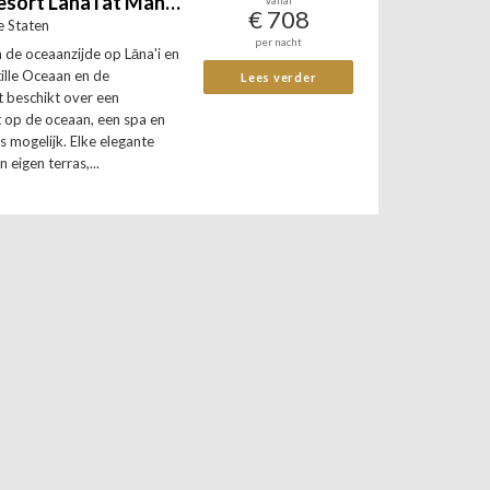
Four Seasons Resort Lana'i at Manele Bay
Vanaf
€ 708
e Staten
per nacht
an de oceaanzijde op Lāna'i en
tille Oceaan en de
Lees verder
t beschikt over een
 op de oceaan, een spa en
s mogelijk. Elke elegante
 eigen terras,...