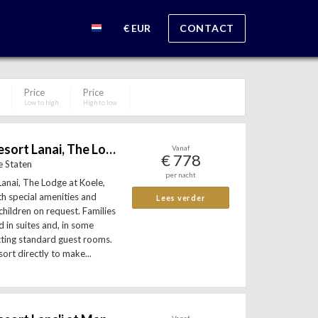
€ EUR
CONTACT
Price
Price
Low to high
High to low
Four Seasons Resort Lanai, The Lodge at Koele
Vanaf
€ 778
e Staten
per nacht
anai, The Lodge at Koele,
th special amenities and
Lees verder
 children on request. Families
in suites and, in some
cting standard guest rooms.
ort directly to make...