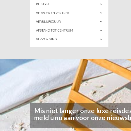
REISTYPE
VERVOER EN VERTREK
VERBLIJFSDUUR
AFSTAND TOT CENTRUM
VERZORGING
Mis niet langer onze luxe reisdea
meld u nu aan voor onze nieuwsb