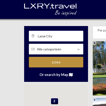
Per p
1
ZOEK
Or search by Map
2
2