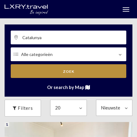
Togg
menu
ZOEK
Or search by Map
Filters
1