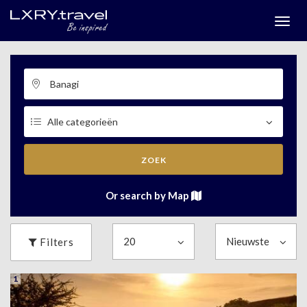
Togg
menu
ZOEK
Or search by Map
Filters
1