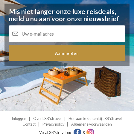
Mis niet langer onze luxe reisdeals,
meld u nu aan voor onze nieuwsbrief
Aanmelden
Inloggen
Over LXRY.travel
Hoe aan te sluiten bij LXRY.travel
Contact
Privacy policy
Algemene voorwaarden
Volg LXRY.travel op :
&