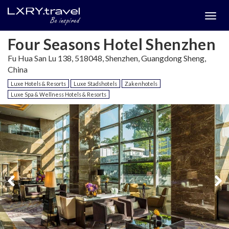
Togg
menu
Four Seasons Hotel Shenzhen
Fu Hua San Lu 138, 518048, Shenzhen, Guangdong Sheng,
China
Luxe Hotels & Resorts
Luxe Stadshotels
Zakenhotels
Luxe Spa & Wellness Hotels & Resorts