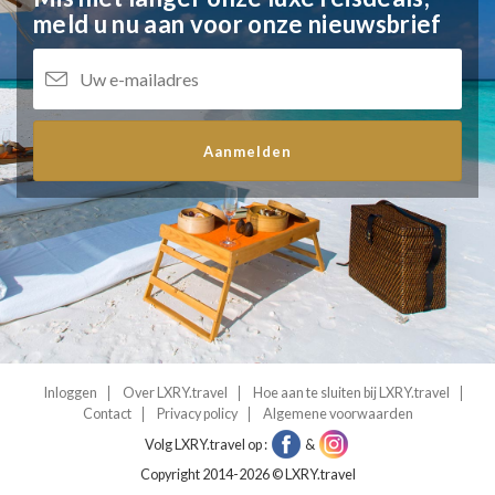
meld u nu aan voor onze nieuwsbrief
Aanmelden
Inloggen
Over LXRY.travel
Hoe aan te sluiten bij LXRY.travel
Contact
Privacy policy
Algemene voorwaarden
Volg LXRY.travel op :
&
Copyright 2014-2026 © LXRY.travel