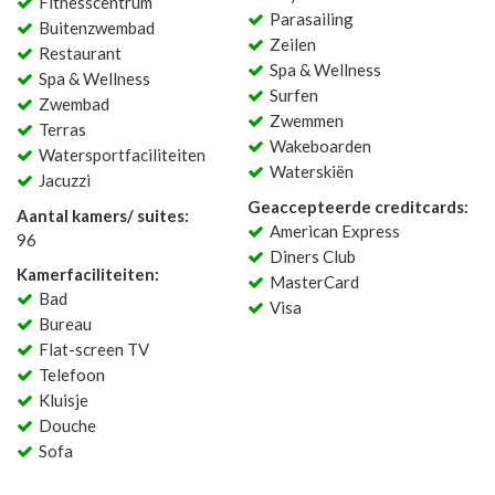
Fitnesscentrum
Parasailing
Buitenzwembad
Zeilen
Restaurant
Spa & Wellness
Spa & Wellness
Surfen
Zwembad
Zwemmen
Terras
Wakeboarden
Watersportfaciliteiten
Waterskiën
Jacuzzi
Geaccepteerde creditcards:
Aantal kamers/ suites:
American Express
96
Diners Club
Kamerfaciliteiten:
MasterCard
Bad
Visa
Bureau
Flat-screen TV
Telefoon
Kluisje
Douche
Sofa