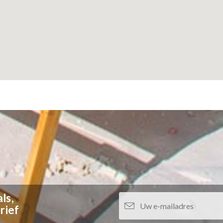
ls,
rief