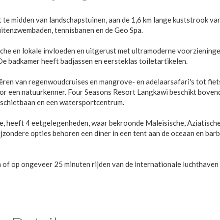
 te midden van landschapstuinen, aan de 1,6 km lange kuststrook va
buitenzwembaden, tennisbanen en de Geo Spa.
sche en lokale invloeden en uitgerust met ultramoderne voorzieninge
De badkamer heeft badjassen en eersteklas toiletartikelen.
iëren van regenwoudcruises en mangrove- en adelaarsafari's tot fiet
door een natuurkenner. Four Seasons Resort Langkawi beschikt boven
gschietbaan en een watersportcentrum.
, heeft 4 eetgelegenheden, waar bekroonde Maleisische, Aziatisch
jzondere opties behoren een diner in een tent aan de oceaan en bar
 of op ongeveer 25 minuten rijden van de internationale luchthaven