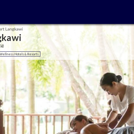
ort Langkawi
gkawi
ië
Wellness Hotels & Resorts