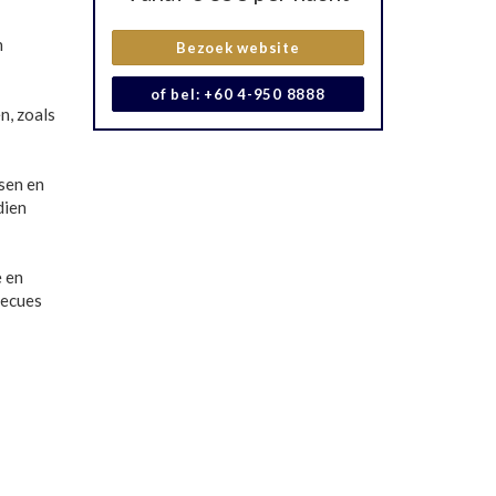
n
Bezoek website
of bel: +60 4-950 8888
n, zoals
sen en
dien
e en
becues