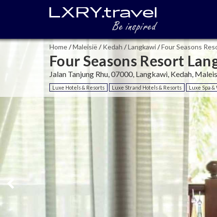
Home
/
Maleisië
/
Kedah
/
Langkawi
/
Four Seasons Res
Four Seasons Resort Lan
Jalan Tanjung Rhu, 07000, Langkawi, Kedah, Maleis
Luxe Hotels & Resorts
Luxe Strand Hotels & Resorts
Luxe Spa & 