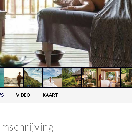
'S
VIDEO
KAART
mschrijving