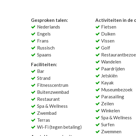
Gesproken talen:
Activiteiten in de
Nederlands
Fietsen
Engels
Duiken
Frans
Vissen
Russisch
Golf
Spaans
Restaurantbezoe
Wandelen
Faciliteiten:
Paardrijden
Bar
Jetskiën
Strand
Kayak
Fitnesscentrum
Museumbezoek
Buitenzwembad
Parasailing
Restaurant
Zeilen
Spa & Wellness
Winkelen
Zwembad
Spa & Wellness
Terras
Surfen
Wi-Fi (tegen betaling)
Zwemmen