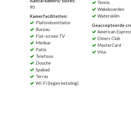
Aantal kamers/ suites:
Tennis
90
Wakeboarden
Waterskiën
Kamerfaciliteiten:
Plafondventilator
Geaccepteerde cre
Bureau
American Expres
Flat-screen TV
Diners Club
Minibar
MasterCard
Patio
Visa
Telefoon
Douche
Spabad
Terras
Wi-Fi (tegen betaling)