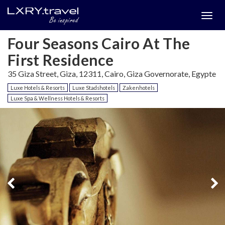
Togg
menu
Four Seasons Cairo At The
First Residence
35 Giza Street, Giza, 12311, Cairo, Giza Governorate, Egypte
Luxe Hotels & Resorts
Luxe Stadshotels
Zakenhotels
Luxe Spa & Wellness Hotels & Resorts