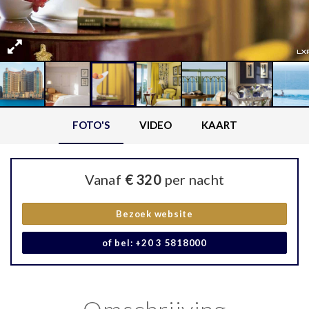
FOTO'S
VIDEO
KAART
Vanaf
€ 320
per nacht
Bezoek website
of bel: +20 3 5818000