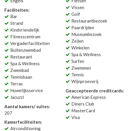
Engels
Fietsen
Vissen
Faciliteiten:
Golf
Bar
Restaurantbezoek
Strand
Paardrijden
Kindvriendelijk
Museumbezoek
Fitnesscentrum
Zeilen
Vergaderfaciliteiten
Winkelen
Buitenzwembad
Spa & Wellness
Restaurant
Surfen
Spa & Wellness
Zwemmen
Zwembad
Tennis
Tennisbaan
Wijnproeverij
Terras
Huwelijksservice
Geaccepteerde creditcards:
Jacuzzi
American Express
Diners Club
Aantal kamers/ suites:
MasterCard
207
Visa
Kamerfaciliteiten:
Airconditioning