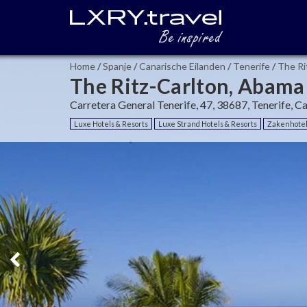
Home
/
Spanje
/
Canarische Eilanden
/
Tenerife
/
The Ri
The Ritz-Carlton, Abama
Carretera General Tenerife, 47, 38687, Tenerife, C
Luxe Hotels & Resorts
Luxe Strand Hotels & Resorts
Zakenhote