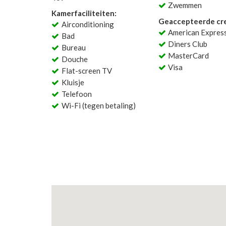
Zwemmen
Kamerfaciliteiten:
Geaccepteerde cre
Airconditioning
American Expres
Bad
Diners Club
Bureau
MasterCard
Douche
Visa
Flat-screen TV
Kluisje
Telefoon
Wi-Fi (tegen betaling)