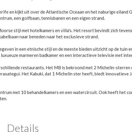
erife en kijkt uit over de Atlantische Oceaan en het naburige eiland
ntrum, een golfbaan, tennisbanen en een eigen strand.
orse stijl met hotelkamers en villa's. Het resort bevindt zich teven
n kabelbaan naar beneden naar het exclusieve strand.
geven in een etnische stijl en de meeste bieden uitzicht op de tuin e
luxueuze marmeren badkamer en een interactieve televisie met inte
rschillende restaurants. Het MB is bekroond met 2 Michelin-sterren 
asategui. Het Kabuki, dat 1 Michelin ster heeft, biedt innovatieve 
entrum met 10 behandelkamers en een watercircuit. Ook heeft het c
ten.
Details