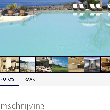
FOTO'S
KAART
mschrijving