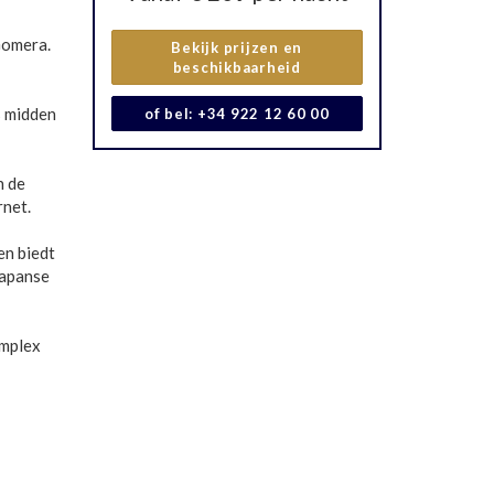
 Gomera.
Bekijk prijzen en
beschikbaarheid
s midden
of bel: +34 922 12 60 00
n de
rnet.
en biedt
Japanse
omplex