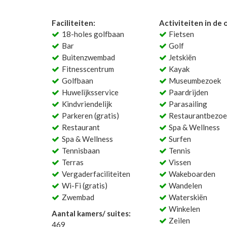
Faciliteiten:
Activiteiten in de
18-holes golfbaan
Fietsen
Bar
Golf
Buitenzwembad
Jetskiën
Fitnesscentrum
Kayak
Golfbaan
Museumbezoek
Huwelijksservice
Paardrijden
Kindvriendelijk
Parasailing
Parkeren (gratis)
Restaurantbezoe
Restaurant
Spa & Wellness
Spa & Wellness
Surfen
Tennisbaan
Tennis
Terras
Vissen
Vergaderfaciliteiten
Wakeboarden
Wi-Fi (gratis)
Wandelen
Zwembad
Waterskiën
Winkelen
Aantal kamers/ suites:
Zeilen
469