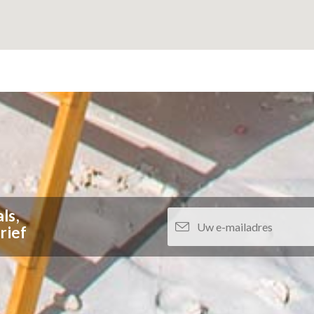
ls,
rief