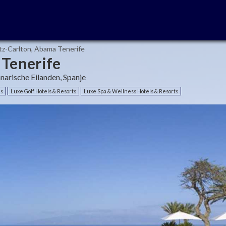
tz-Carlton, Abama Tenerife
 Tenerife
anarische Eilanden, Spanje
ls
Luxe Golf Hotels & Resorts
Luxe Spa & Wellness Hotels & Resorts