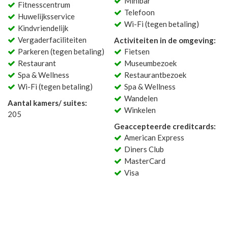
Minibar
Fitnesscentrum
Telefoon
Huwelijksservice
Wi-Fi (tegen betaling)
Kindvriendelijk
Vergaderfaciliteiten
Activiteiten in de omgeving:
Parkeren (tegen betaling)
Fietsen
Restaurant
Museumbezoek
Spa & Wellness
Restaurantbezoek
Wi-Fi (tegen betaling)
Spa & Wellness
Wandelen
Aantal kamers/ suites:
Winkelen
205
Geaccepteerde creditcards:
American Express
Diners Club
MasterCard
Visa