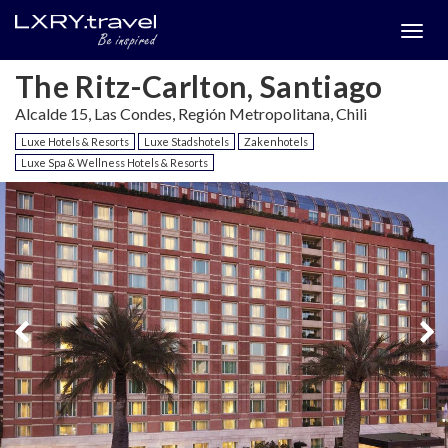
Togg
menu
The Ritz-Carlton, Santiago
Alcalde 15, Las Condes, Región Metropolitana, Chili
Luxe Hotels & Resorts
Luxe Stadshotels
Zakenhotels
Luxe Spa & Wellness Hotels & Resorts