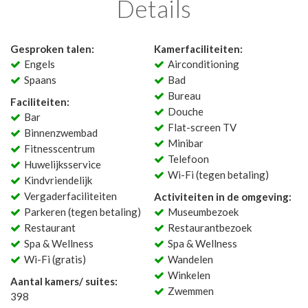
Details
Gesproken talen:
Kamerfaciliteiten:
Engels
Airconditioning
Spaans
Bad
Bureau
Faciliteiten:
Douche
Bar
Flat-screen TV
Binnenzwembad
Minibar
Fitnesscentrum
Telefoon
Huwelijksservice
Wi-Fi (tegen betaling)
Kindvriendelijk
Vergaderfaciliteiten
Activiteiten in de omgeving:
Parkeren (tegen betaling)
Museumbezoek
Restaurant
Restaurantbezoek
Spa & Wellness
Spa & Wellness
Wi-Fi (gratis)
Wandelen
Winkelen
Aantal kamers/ suites:
Zwemmen
398