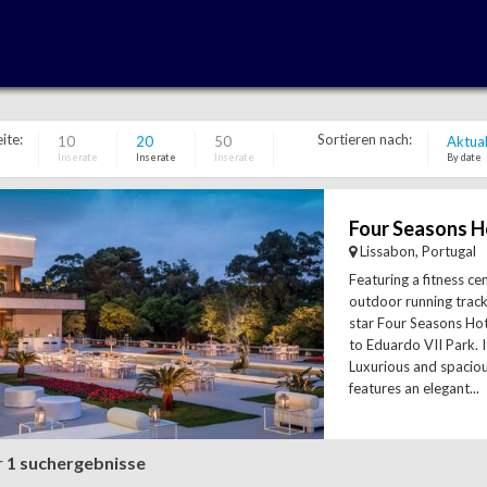
ite:
Sortieren nach:
10
20
50
Aktual
Inserate
Inserate
Inserate
By date
Four Seasons Ho
Lissabon, Portugal
Featuring a fitness ce
outdoor running track
star Four Seasons Hote
to Eduardo VII Park. I
Luxurious and spaciou
features an elegant...
r
1 suchergebnisse