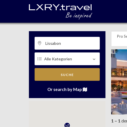
Pro Se
1
SUCHE
Or search by Map
1 – 1
de