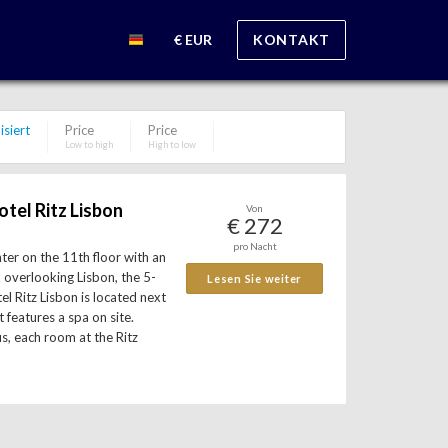
€ EUR
KONTAKT
isiert
Price
Price
Low to high
High to low
tel Ritz Lisbon
Von
€ 272
pro Nacht
nter on the 11th floor with an
 overlooking Lisbon, the 5-
Lesen Sie weiter
l Ritz Lisbon is located next
t features a spa on site.
s, each room at the Ritz