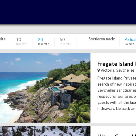
ite:
Sortieren nach:
10
20
50
Aktual
Inserate
Inserate
Inserate
By date
Fregate Island 
Victoria, Seychelles
Fregate Island Privat
search of new inspirat
Seychelles sanctuaries
respect for our preci
guests with all the luxu
hideaway. Lie back and