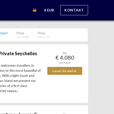
€ EUR
KONTAKT
isiert
Price
Price
Low to high
High to low
Private Seychelles
Von
€ 4.080
pro Nacht
e welcomes travellers in
ion to this most beautiful of
Lesen Sie weiter
. With a light touch and
ous island we present our
ries of a first class
 let nature...