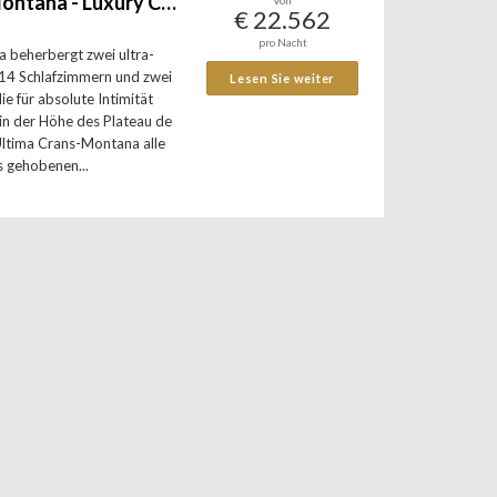
Ultima Crans-Montana - Luxury Chalets in the Swiss Alps
Von
€ 22.562
pro Nacht
 beherbergt zwei ultra-
 14 Schlafzimmern und zwei
Lesen Sie weiter
e für absolute Intimität
 in der Höhe des Plateau de
Ultima Crans-Montana alle
s gehobenen...