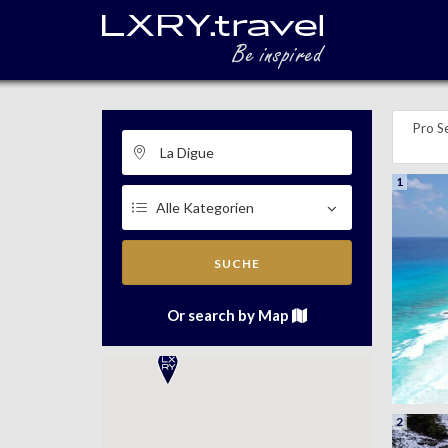
Pro Se
1
SUCHE
Or search by Map
2