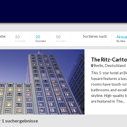
ite:
Sortieren nach:
10
20
50
Aktual
Inserate
Inserate
Inserate
By date
The Ritz-Carlto
Berlin, Deutschland
This 5-star hotel at B
Square features a luxu
rooms have touch-scr
bathrooms and excelle
skyline. High-quality 
are featured in The...
r
1 suchergebnisse