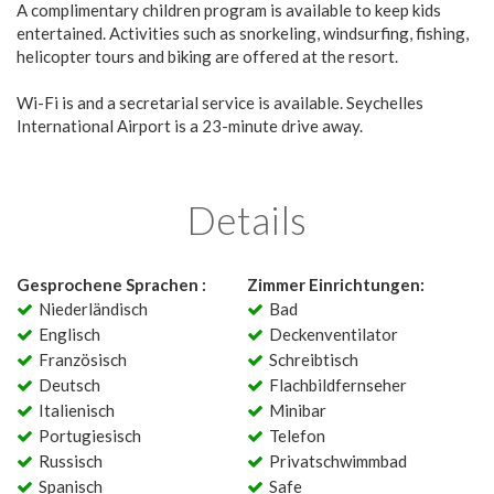
A complimentary children program is available to keep kids
entertained. Activities such as snorkeling, windsurfing, fishing,
helicopter tours and biking are offered at the resort.
Wi-Fi is and a secretarial service is available. Seychelles
International Airport is a 23-minute drive away.
Details
Gesprochene Sprachen :
Zimmer Einrichtungen:
Niederländisch
Bad
Englisch
Deckenventilator
Französisch
Schreibtisch
Deutsch
Flachbildfernseher
Italienisch
Minibar
Portugiesisch
Telefon
Russisch
Privatschwimmbad
Spanisch
Safe