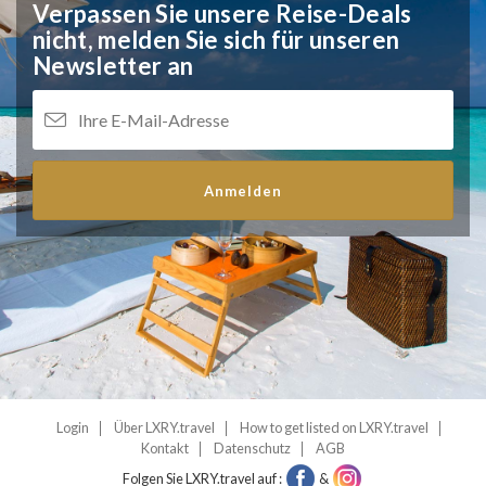
Verpassen Sie unsere Reise-Deals
nicht,
melden Sie sich für unseren
Newsletter an
Anmelden
Login
Über LXRY.travel
How to get listed on LXRY.travel
Kontakt
Datenschutz
AGB
Folgen Sie LXRY.travel auf :
&