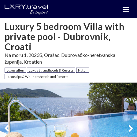
Togg
menu
Luxury 5 bedroom Villa with
private pool - Dubrovnik,
Croati
Na moru 1, 20235, Orašac, Dubrovačko-neretvanska
županija, Kroatien
Luxusvillen
Luxus Strandhotels & Resorts
Natur
Luxus Spa & Wellnesshotels und Resorts