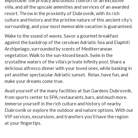
impossible: the privacy and utmost comfort of an exclusive
villa, and all the upscale amenities and services of an awarded
resort. Throw in the proximity of Dubrovnik, with its rich
culture and history and the pristine nature of this ancient city’s
surrounding, and your most memorable vacation is guaranteed.
Wake to the sound of waves. Savor a gourmet breakfast
against the backdrop of the cerulean Adriatic Sea and Elaphiti
Archipelago, surrounded by scents of Mediterranean
vegetation. Walk to the sun-kissed beach. Swim in the
crystalline waters of the villa’s private infinity pool. Share a
delicious alfresco dinner with your loved ones, while basking in
yet another spectacular Adriatic sunset. Relax, have fun, and
make your dreams come true.
Avail yourself of the many facilities at Sun Gardens Dubrovnik,
from sports center to SPA, restaurants, bars, and much more.
Immerse yourself in the rich culture and history of nearby
Dubrovnik or explore the outdoor and nature options. With our
VIP services, excursions, and transfers you’ll have the region
at your fingertips.