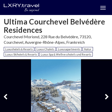
Togg
menu
Ultima Courchevel Belvédère
Residences
Courchevel Moriond, 228 Rue du Belvédère, 73120,
Courchevel, Auvergne-Rhône-Alpes, Frankreich
Luxushotels & Resorts
Luxus Chalets
Luxusapartments
Natur
Luxus Skihotels & Resorts
Luxus Spa & Wellnesshotels und Resorts