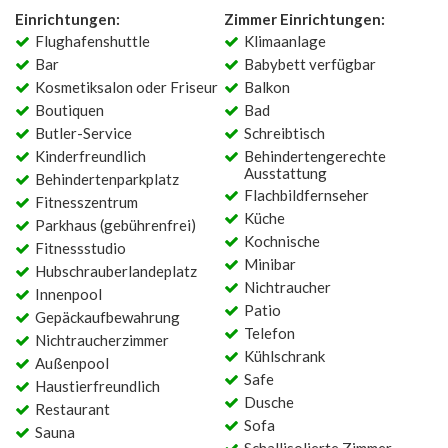
Einrichtungen:
Zimmer Einrichtungen:
Flughafenshuttle
Klimaanlage
Bar
Babybett verfügbar
Kosmetiksalon oder Friseur
Balkon
Boutiquen
Bad
Butler-Service
Schreibtisch
Kinderfreundlich
Behindertengerechte
Ausstattung
Behindertenparkplatz
Flachbildfernseher
Fitnesszentrum
Küche
Parkhaus (gebührenfrei)
Kochnische
Fitnessstudio
Minibar
Hubschrauberlandeplatz
Nichtraucher
Innenpool
Patio
Gepäckaufbewahrung
Telefon
Nichtraucherzimmer
Kühlschrank
Außenpool
Safe
Haustierfreundlich
Dusche
Restaurant
Sofa
Sauna