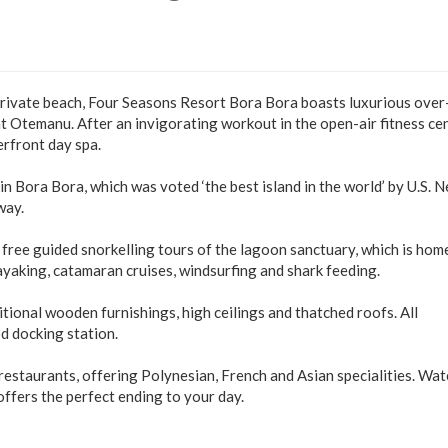
private beach, Four Seasons Resort Bora Bora boasts luxurious ove
 Otemanu. After an invigorating workout in the open-air fitness cen
rfront day spa.
n Bora Bora, which was voted ‘the best island in the world’ by U.S. N
way.
d free guided snorkelling tours of the lagoon sanctuary, which is hom
ayaking, catamaran cruises, windsurfing and shark feeding.
tional wooden furnishings, high ceilings and thatched roofs. All
d docking station.
 restaurants, offering Polynesian, French and Asian specialities. Wa
ffers the perfect ending to your day.