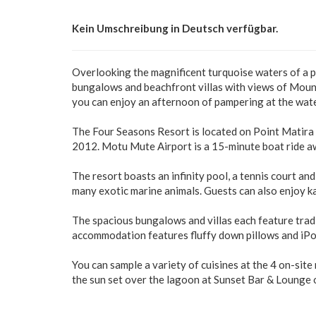
Kein Umschreibung in Deutsch verfügbar.
Overlooking the magnificent turquoise waters of a 
bungalows and beachfront villas with views of Mount
you can enjoy an afternoon of pampering at the wate
The Four Seasons Resort is located on Point Matira i
2012. Motu Mute Airport is a 15-minute boat ride a
The resort boasts an infinity pool, a tennis court an
many exotic marine animals. Guests can also enjoy k
The spacious bungalows and villas each feature tradi
accommodation features fluffy down pillows and iPo
You can sample a variety of cuisines at the 4 on-site
the sun set over the lagoon at Sunset Bar & Lounge o