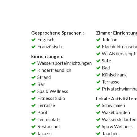
Gesprochene Sprachen :
Zimmer Einrichtun
Englisch
Telefon
Französisch
Flachbildfernseh
WLAN (kostenpfli
Einrichtungen:
Safe
Wassersporteinrichtungen
Bad
Kinderfreundlich
Kühlschrank
Strand
Terrasse
Bar
Privatschwimmb
Spa & Wellness
Fitnessstudio
Lokale Aktivitäten
Terrasse
Schwimmen
Pool
Wakeboarden
Tennisplatz
Wasserski laufen
Restaurant
Spa & Wellness
Jacuzzi
Tauchen