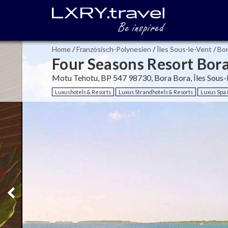
Home
/
Französisch-Polynesien
/
Îles Sous-le-Vent
/
Bor
Four Seasons Resort Bor
Motu Tehotu, BP 547 98730, Bora Bora, Îles Sous-
Luxushotels & Resorts
Luxus Strandhotels & Resorts
Luxus Spa 