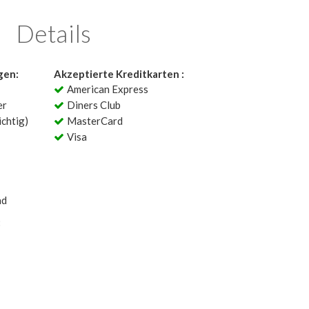
Details
gen:
Akzeptierte Kreditkarten :
American Express
er
Diners Club
chtig)
MasterCard
Visa
ad
: