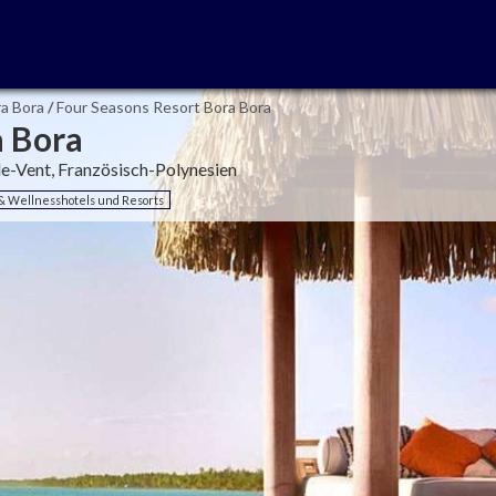
a Bora
/
Four Seasons Resort Bora Bora
a Bora
le-Vent, Französisch-Polynesien
& Wellnesshotels und Resorts