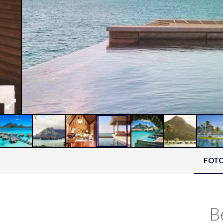
FOT
B