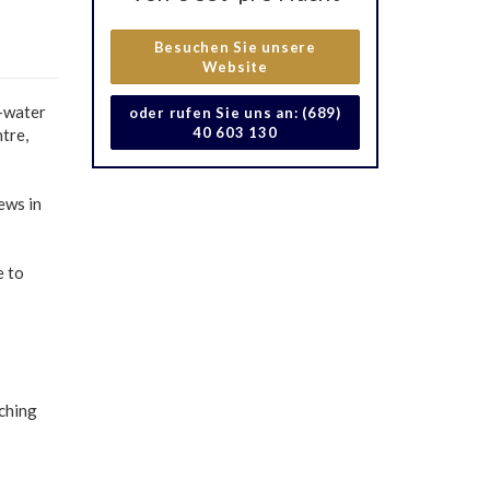
Besuchen Sie unsere
Website
r-water
oder rufen Sie uns an: (689)
40 603 130
tre,
ews in
e to
tching