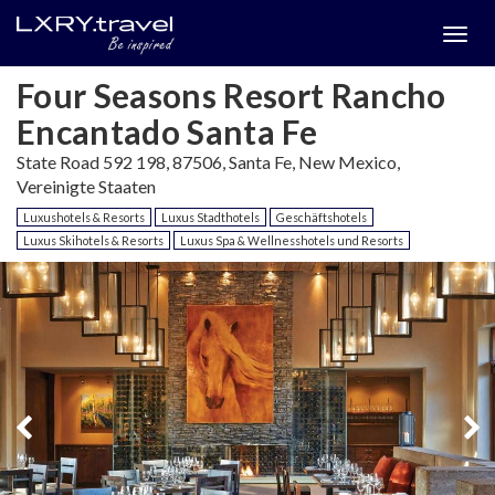
Togg
menu
Four Seasons Resort Rancho
Encantado Santa Fe
State Road 592 198, 87506, Santa Fe, New Mexico,
Vereinigte Staaten
Luxushotels & Resorts
Luxus Stadthotels
Geschäftshotels
Luxus Skihotels & Resorts
Luxus Spa & Wellnesshotels und Resorts