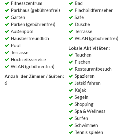
Fitnesszentrum
Bad
Parkhaus (gebührenfrei)
Flachbildfernseher
Garten
Safe
Parken (gebührenfrei)
Dusche
Außenpool
Terrasse
Haustierfreundlich
WLAN (gebührenfrei)
Pool
Lokale Aktivitäten:
Terrasse
Tauchen
Hochzeitsservice
Fischen
WLAN (gebührenfrei)
Restaurantbesuch
Spazieren
Anzahl der Zimmer / Suiten:
6
Jetski fahren
Kajak
Segeln
Shopping
Spa & Wellness
Surfen
Schwimmen
Tennis spielen