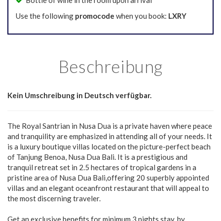
Bottle of wine in the room upon arrival
Use the following
promocode
when you book:
LXRY
Beschreibung
Kein Umschreibung in Deutsch verfügbar.
The Royal Santrian in Nusa Dua is a private haven where peace
and tranquility are emphasized in attending all of your needs. It
is a luxury boutique villas located on the picture-perfect beach
of Tanjung Benoa, Nusa Dua Bali. It is a prestigious and
tranquil retreat set in 2.5 hectares of tropical gardens in a
pristine area of Nusa Dua Bali,offering 20 superbly appointed
villas and an elegant oceanfront restaurant that will appeal to
the most discerning traveler.
Get an exclusive benefits for minimum 3 nights stay, by