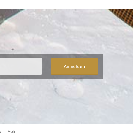
Anmelden
z
AGB