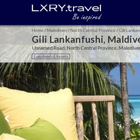
Home
/
Malediven
/
North Central Province
/
Gili Lanka
Gili Lankanfushi, Maldiv
Unnamed Road, North Central Province, Maledive
Luxushotels & Resorts