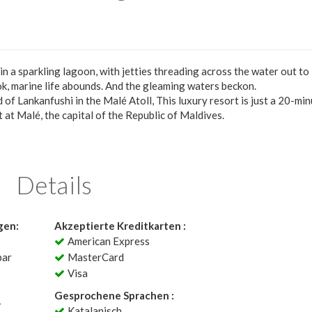
 in a sparkling lagoon, with jetties threading across the water out to
k, marine life abounds. And the gleaming waters beckon.
nd of Lankanfushi in the Malé Atoll, This luxury resort is just a 20-mi
 at Malé, the capital of the Republic of Maldives.
Details
gen:
Akzeptierte Kreditkarten :
American Express
bar
MasterCard
Visa
Gesprochene Sprachen :
r
Katalanisch