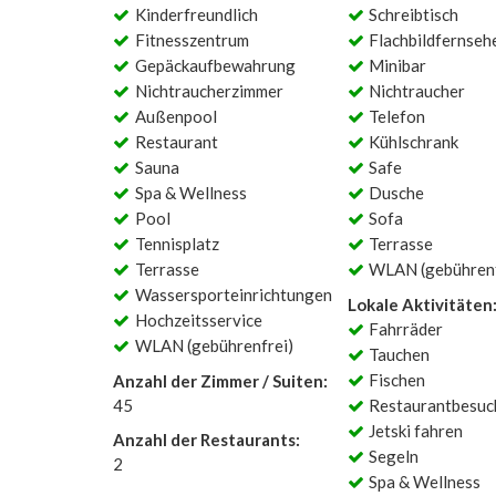
Kinderfreundlich
Schreibtisch
Fitnesszentrum
Flachbildfernseh
Gepäckaufbewahrung
Minibar
Nichtraucherzimmer
Nichtraucher
Außenpool
Telefon
Restaurant
Kühlschrank
Sauna
Safe
Spa & Wellness
Dusche
Pool
Sofa
Tennisplatz
Terrasse
Terrasse
WLAN (gebührenf
Wassersporteinrichtungen
Lokale Aktivitäten
Hochzeitsservice
Fahrräder
WLAN (gebührenfrei)
Tauchen
Fischen
Anzahl der Zimmer / Suiten:
45
Restaurantbesuc
Jetski fahren
Anzahl der Restaurants:
Segeln
2
Spa & Wellness