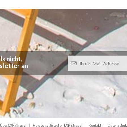
s nicht,
sletter an
Über LXRY.travel
How to get listed on LXRY.travel
Kontakt
Datenschut