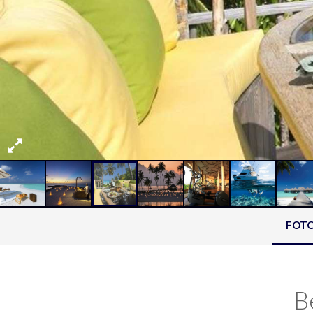
FOT
B