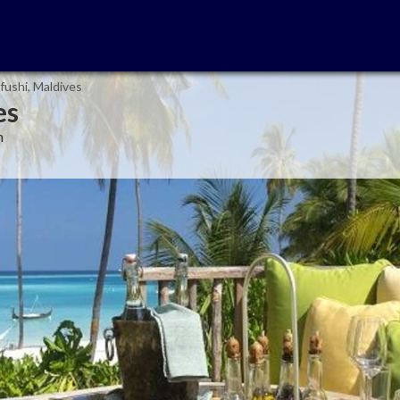
nfushi, Maldives
es
n