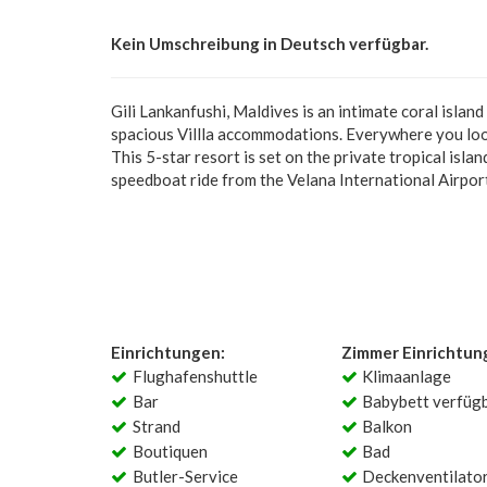
Kein Umschreibung in Deutsch verfügbar.
Gili Lankanfushi, Maldives is an intimate coral island
spacious Villla accommodations. Everywhere you loo
This 5-star resort is set on the private tropical isla
speedboat ride from the Velana International Airport
Einrichtungen:
Zimmer Einrichtun
Flughafenshuttle
Klimaanlage
Bar
Babybett verfüg
Strand
Balkon
Boutiquen
Bad
Butler-Service
Deckenventilato