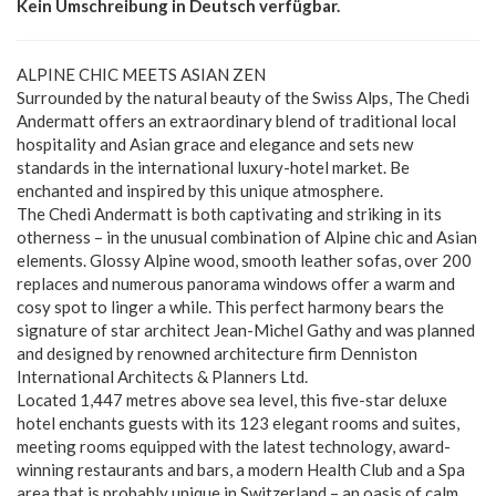
Kein Umschreibung in Deutsch verfügbar.
ALPINE CHIC MEETS ASIAN ZEN
Surrounded by the natural beauty of the Swiss Alps, The Chedi
Andermatt offers an extraordinary blend of traditional local
hospitality and Asian grace and elegance and sets new
standards in the international luxury-hotel market. Be
enchanted and inspired by this unique atmosphere.
The Chedi Andermatt is both captivating and striking in its
otherness – in the unusual combination of Alpine chic and Asian
elements. Glossy Alpine wood, smooth leather sofas, over 200
replaces and numerous panorama windows offer a warm and
cosy spot to linger a while. This perfect harmony bears the
signature of star architect Jean-Michel Gathy and was planned
and designed by renowned architecture firm Denniston
International Architects & Planners Ltd.
Located 1,447 metres above sea level, this five-star deluxe
hotel enchants guests with its 123 elegant rooms and suites,
meeting rooms equipped with the latest technology, award-
winning restaurants and bars, a modern Health Club and a Spa
area that is probably unique in Switzerland – an oasis of calm