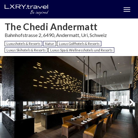
Togg
menu
The Chedi Andermatt
Bahnhofstrasse 2, 6490, Andermatt, Uri, Schweiz
Luxushotels & Resorts
Natur
Luxus Golfhotels & Resorts
Luxus Skihotels & Resorts
Luxus Spa & Wellnesshotels und Resorts